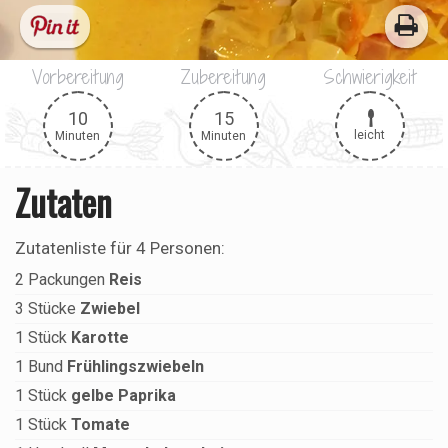
Vorbereitung
Zubereitung
Schwierigkeit
10
15
leicht
Minuten
Minuten
Zutaten
Zutatenliste für
4 Personen
:
2
Packungen
Reis
3
Stücke
Zwiebel
1
Stück
Karotte
1
Bund
Frühlingszwiebeln
1
Stück
gelbe Paprika
1
Stück
Tomate