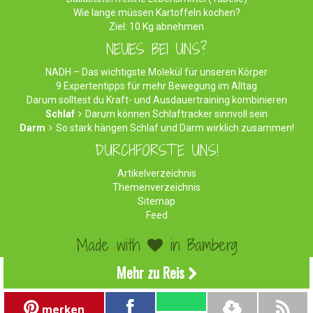
Wie lange müssen Kartoffeln kochen?
Ziel: 10 Kg abnehmen
NEUES BEI UNS?
NADH – Das wichtigste Molekül für unseren Körper
9 Expertentipps für mehr Bewegung im Alltag
Darum solltest du Kraft- und Ausdauertraining kombinieren
Schlaf
Darum können Schlaftracker sinnvoll sein
Darm
So stark hängen Schlaf und Darm wirklich zusammen!
DURCHFORSTE UNS!
Artikelverzeichnis
Themenverzeichnis
Sitemap
Feed
Made with
in Bamberg
©2026 WirEssenGesund.de - Gesunde Ernährung & leckere
Mehr zu Reis
Rezepte!
Impressum
|
Datenschutz
|
Werben
merken