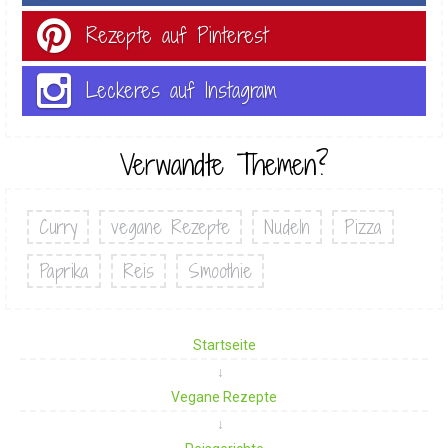
Rezepte auf Pinterest
Leckeres auf Instagram
Verwandte Themen?
Curry
vegane Rezepte
Nudeln
Pizza
Paprika
Reis
Smoothie
Startseite
Vegane Rezepte