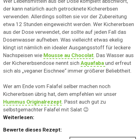
Wer Lebensmitteln aus der Dose komplett abschwört,
der kann natürlich auch getrocknete Kichererbsen
verwenden. Allerdings sollten sie vor der Zubereitung
etwa 12 Stunden eingeweicht werden. Wer Kichererbsen
aus der Dose verwendet, der sollte auf jeden Fall das
Dosenwasser aufheben. Was vielleicht etwas ekelig
klingt ist nämlich ein idealer Ausgangsstoff für leckere
Nachspeisen wie
Mousse au Chocolat
. Das Wasser aus
der Kichererbsendose nennt sich
Aquafaba
und erfreut
sich als „veganer Eischnee“ immer größerer Beliebtheit.
Wer am Ende vom Falafel selber machen noch
Kichererbsen übrig hat, dem empfehlen wir unser
Hummus Originalrezept
. Passt auch gut zu
selbstgemachter Falafel mit Salat 😉
Weiterlesen:
Bewerte dieses Rezept: