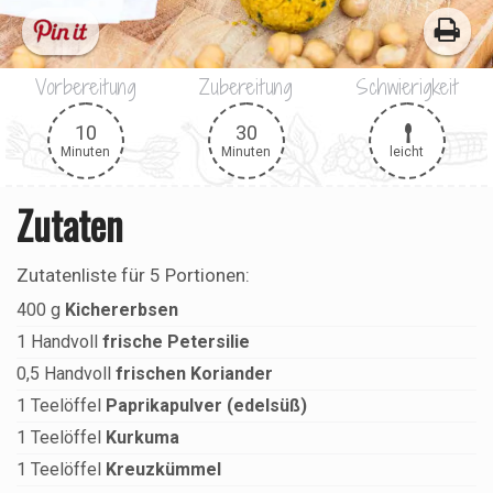
Vorbereitung
Zubereitung
Schwierigkeit
10
30
leicht
Minuten
Minuten
Zutaten
Zutatenliste für
5 Portionen
:
400
g
Kichererbsen
1
Handvoll
frische Petersilie
0,5
Handvoll
frischen Koriander
1
Teelöffel
Paprikapulver (edelsüß)
1
Teelöffel
Kurkuma
1
Teelöffel
Kreuzkümmel