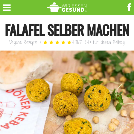
FALAFEL SELBER MACHEN
Vegane Rezepte
/
4.71
/
5
(
14
)
für diesen Beitrag