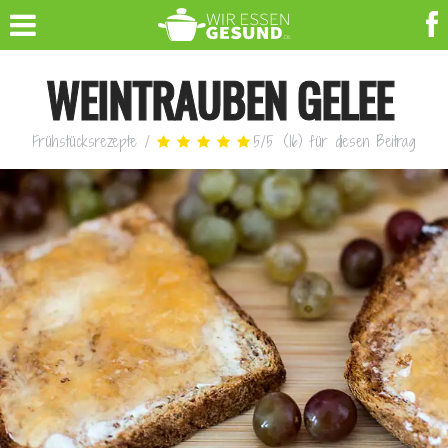
WEINTRAUBEN GELEE
Frühstücksrezepte
/
5
/
5
(
16
)
für diesen Beitrag