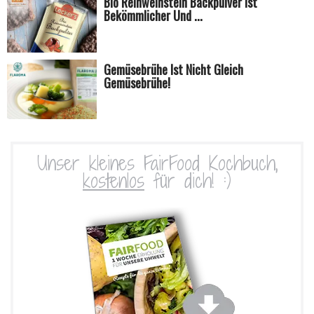
Bio Reinweinstein Backpulver Ist
Bekömmlicher Und ...
Gemüsebrühe Ist Nicht Gleich
Gemüsebrühe!
Unser kleines FairFood Kochbuch,
kostenlos
für dich! :)