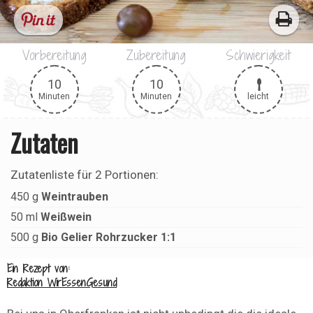
Vorbereitung
Zubereitung
Schwierigkeit
10
10
leicht
Minuten
Minuten
Zutaten
Zutatenliste für
2 Portionen
:
450
g
Weintrauben
50
ml
Weißwein
500
g
Bio Gelier Rohrzucker 1:1
Ein Rezept von:
Redaktion WirEssenGesund