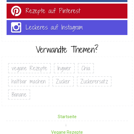
Rezepte auf Pinterest
Leckeres auf Instagram
Verwandte Themen?
vegane Rezepte
Ingwer
Chia
haltbar machen
Zucker
Zuckerersatz
Banane
Startseite
Vegane Rezepte