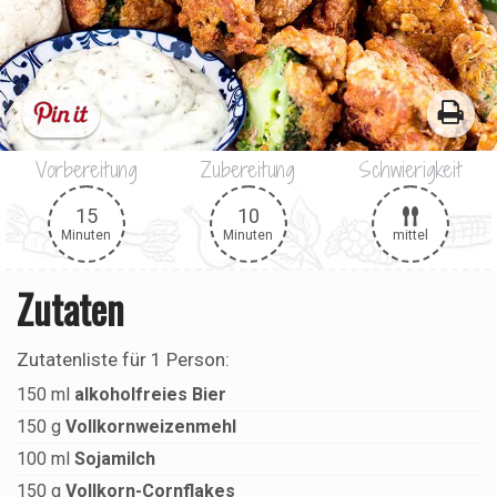
Vorbereitung
Zubereitung
Schwierigkeit
15
10
mittel
Minuten
Minuten
Zutaten
Zutatenliste für
1 Person
:
150
ml
alkoholfreies Bier
150
g
Vollkornweizenmehl
100
ml
Sojamilch
150
g
Vollkorn-Cornflakes