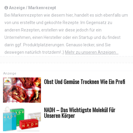
Anzeige / Markenrezept
Bei Markenrezepten wie diesem hier, handelt es sich ebenfalls um
von uns erstellte und gekochte Rezepte. Im Gegensatz zu
anderen Rezepten, erstellen wir diese jedoch für ein
Unternehmen, einen Hersteller oder ein Startup und du findest
darin ggf. Produktplatzierungen. Genauso lecker, sind Sie
deswegen natürlich trotzdem! ;)
Mehr zu unseren Anzeigen...
Anzeige
Obst Und Gemüse Trocknen Wie Ein Profi
NADH – Das Wichtigste Molekül Für
Unseren Körper