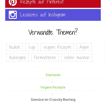
Rezepte auf Pinterest
Leckeres auf Instagram
Verwandte Themen?
Nudeln
Soja
vegane Rezepte
Algen
Aubergine
Fermentieren
selber machen
Startseite
Vegane Rezepte
Gemüse im Crunchy Bierteig