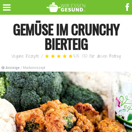
GEMÜSE IM CRUNCHY
BIERTEIG
Vegane Rezepte
/
5
/
5
(
5
)
für diesen Beitrag
Anzeige
/ Markenrezept