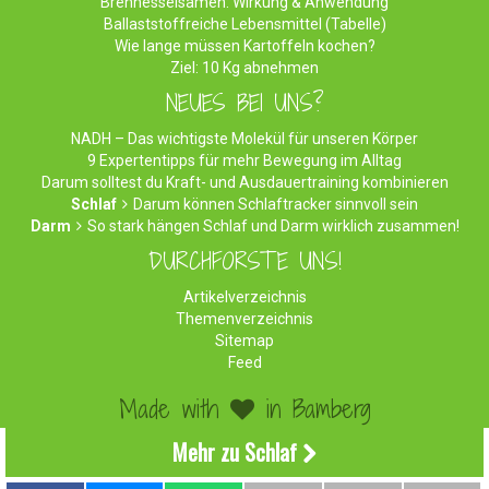
Brennesselsamen: Wirkung & Anwendung
Ballaststoffreiche Lebensmittel (Tabelle)
Wie lange müssen Kartoffeln kochen?
Ziel: 10 Kg abnehmen
NEUES BEI UNS?
NADH – Das wichtigste Molekül für unseren Körper
9 Expertentipps für mehr Bewegung im Alltag
Darum solltest du Kraft- und Ausdauertraining kombinieren
Schlaf
Darum können Schlaftracker sinnvoll sein
Darm
So stark hängen Schlaf und Darm wirklich zusammen!
DURCHFORSTE UNS!
Artikelverzeichnis
Themenverzeichnis
Sitemap
Feed
Made with
in Bamberg
©2026 WirEssenGesund.de - Gesunde Ernährung & leckere
Mehr zu Schlaf
Rezepte!