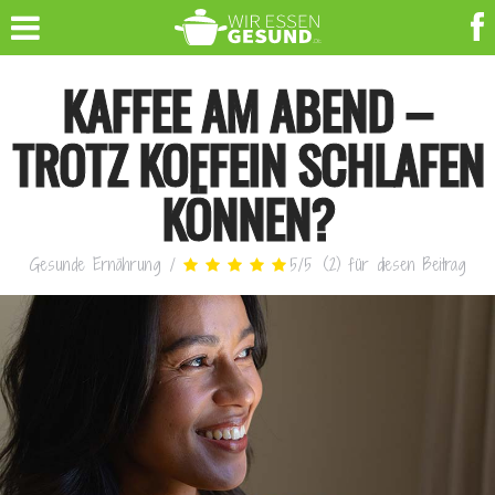
KAFFEE AM ABEND –
TROTZ KOFFEIN SCHLAFEN
KÖNNEN?
Gesunde Ernährung
/
5
/
5
(
2
)
für diesen Beitrag