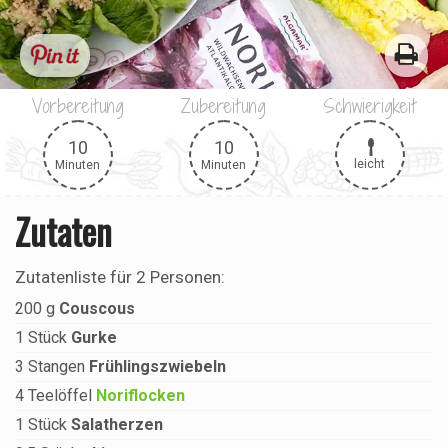
Vorbereitung
Zubereitung
Schwierigkeit
10
10
leicht
Minuten
Minuten
Zutaten
Zutatenliste für
2 Personen
:
200
g
Couscous
1
Stück
Gurke
3
Stangen
Frühlingszwiebeln
4
Teelöffel
Noriflocken
1
Stück
Salatherzen