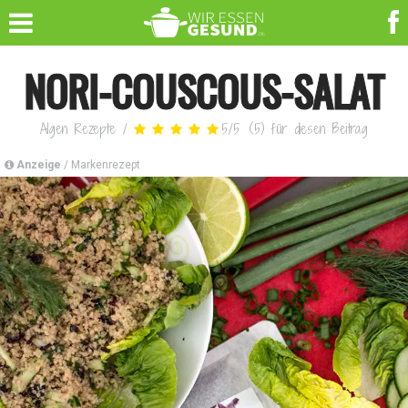
NORI-COUSCOUS-SALAT
Algen Rezepte
/
5
/
5
(
5
)
für diesen Beitrag
Anzeige
/ Markenrezept