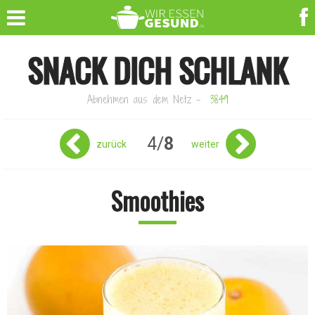
SNACK DICH SCHLANK
Abnehmen aus dem Netz
-
3849
4/
8
zurück
weiter
Smoothies