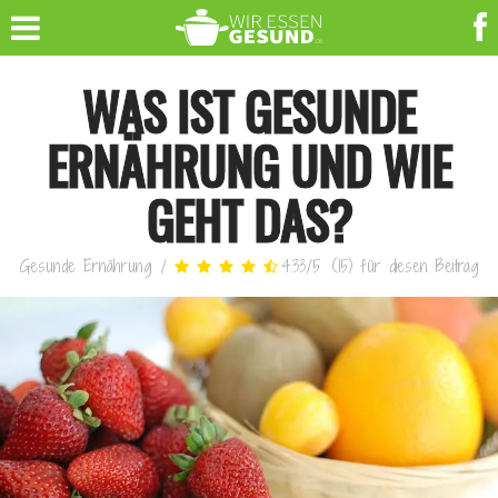
WAS IST GESUNDE
ERNÄHRUNG UND WIE
GEHT DAS?
Gesunde Ernährung
/
4.33
/
5
(
15
)
für diesen Beitrag