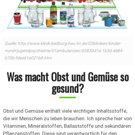
Quelle: http://www.klinik-bedburg-hau.lvr.de/02kliniken/kinder-
+und+jugendpsychiatrie/01ambulanzen/05830d7a-1b3d-4e84-
b70b-fdae61e021b8.htm
Was macht Obst und Gemüse so
gesund?
Obst und Gemüse enthält viele wichtigen Inhaltsstoffe,
die wir Menschen zu leben brauchen. Ich spreche hier von
Vitaminen, Mineralstoffen, Ballaststoffe und sekundären
Pflanzenstoffen. Diese sind verantwortlich für den