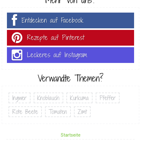
Entdecken auf Facebook
Rezepte auf Pinterest
Leckeres auf Instagram
Verwandte Themen?
Ingwer
Knoblauch
Kurkuma
Pfeffer
Rote Beete
Tomaten
Zimt
Startseite