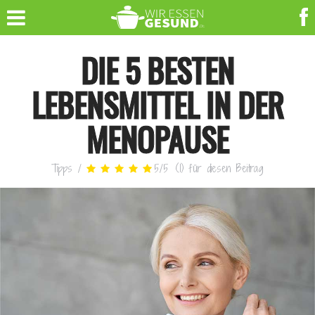
DIE 5 BESTEN
LEBENSMITTEL IN DER
MENOPAUSE
Tipps
/
5
/
5
(
1
)
für diesen Beitrag