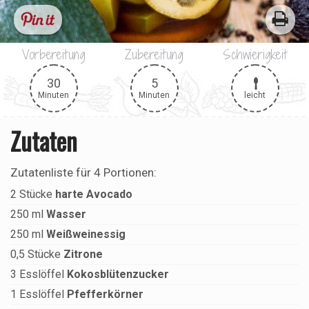
Vorbereitung
Zubereitung
Schwierigkeit
30
5
leicht
Minuten
Minuten
Zutaten
Zutatenliste für
4 Portionen
:
2
Stücke
harte Avocado
250
ml
Wasser
250
ml
Weißweinessig
0,5
Stücke
Zitrone
3
Esslöffel
Kokosblütenzucker
1
Esslöffel
Pfefferkörner