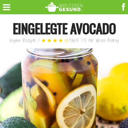
EINGELEGTE AVOCADO
Vegane Rezepte
/
3.86
/
5
(
7
)
für diesen Beitrag