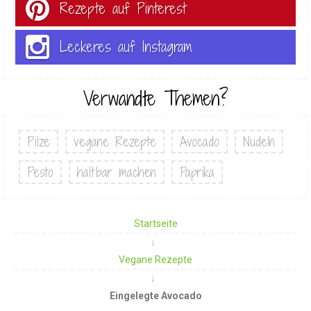
Rezepte auf Pinterest
Leckeres auf Instagram
Verwandte Themen?
Pilze
vegane Rezepte
Avocado
Nudeln
Pesto
haltbar machen
Paprika
Startseite
Vegane Rezepte
Eingelegte Avocado