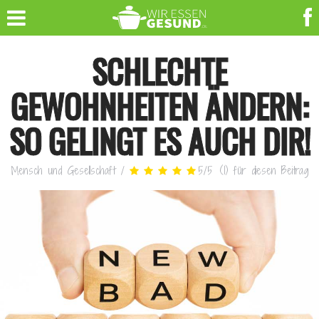
SCHLECHTE
GEWOHNHEITEN ÄNDERN:
SO GELINGT ES AUCH DIR!
Mensch und Gesellschaft
/
5
/
5
(
1
)
für diesen Beitrag