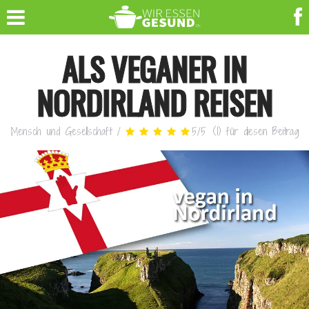
ALS VEGANER IN
NORDIRLAND REISEN
Mensch und Gesellschaft
/
5
/
5
(
1
)
für diesen Beitrag