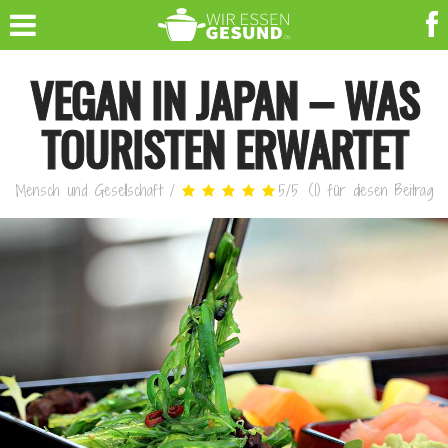
VEGAN IN JAPAN – WAS
TOURISTEN ERWARTET
Mensch und Gesellschaft
/
5
/
5
(
1
)
für diesen Beitrag