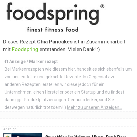
Dieses Rezept
Chia Pancakes
ist in Zusammenarbeit
mit
Foodspring
entstanden. Vielen Dank! :)
Anzeige / Markenrezept
Bei Markenrezepten wie diesem hier, handelt es sich ebenfalls um
von uns erstellte und gekochte Rezepte. Im Gegensatz zu
anderen Rezepten, erstellen wir diese jedoch für ein
Unternehmen, einen Hersteller oder ein Startup und du findest
darin ggf. Produktplatzierungen. Genauso lecker, sind Sie
deswegen natürlich trotzdem! ;)
Mehr zu unseren Anzeigen...
Anzeige