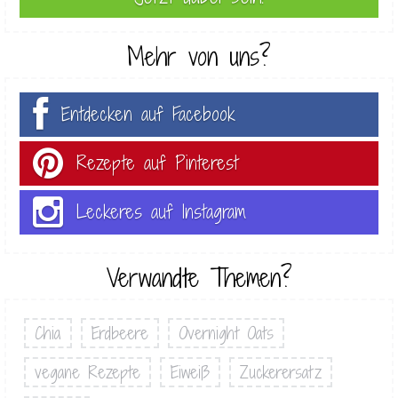
Mehr von uns?
Entdecken auf Facebook
Rezepte auf Pinterest
Leckeres auf Instagram
Verwandte Themen?
Chia
Erdbeere
Overnight Oats
vegane Rezepte
Eiweiß
Zuckerersatz