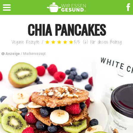
CHIA PANCAKES
Vegane Rezepte
/
5
/
5
(
6
)
für diesen Beitrag
Anzeige
/ Markenrezept