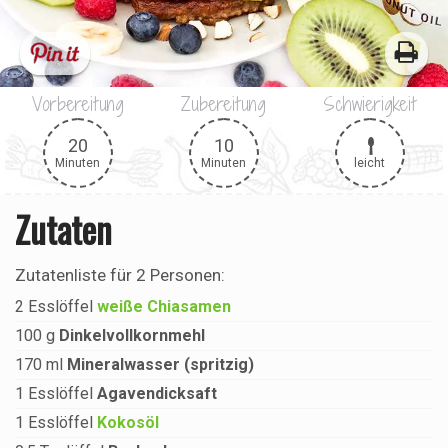
Vorbereitung
Zubereitung
Schwierigkeit
20
10
leicht
Minuten
Minuten
Zutaten
Zutatenliste für
2 Personen
:
2
Esslöffel
weiße Chiasamen
100
g
Dinkelvollkornmehl
170
ml
Mineralwasser (spritzig)
1
Esslöffel
Agavendicksaft
1
Esslöffel
Kokosöl