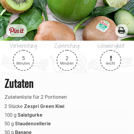
Vorbereitung
Zubereitung
Schwierigkeit
5
2
leicht
Minuten
Minuten
Zutaten
Zutatenliste für
2 Portionen
:
2
Stücke
Zespri Green Kiwi
100
g
Salatgurke
50
g
Staudensellerie
50
g
Banane