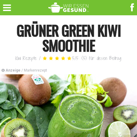
GRÜNER GREEN KIWI
SMOOTHIE
Kiwi Rezepte
/
5
/
5
(
5
)
für diesen Beitrag
Anzeige
/ Markenrezept