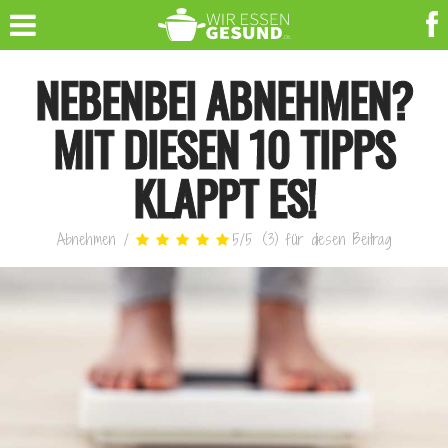
NEBENBEI ABNEHMEN?
MIT DIESEN 10 TIPPS
KLAPPT ES!
Abnehmen
/
5
/
5
(
3
)
für diesen Beitrag