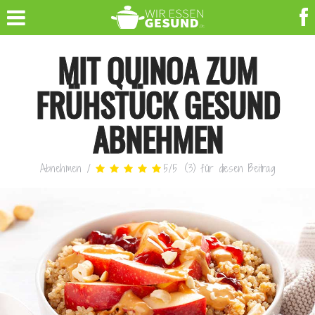
MIT QUINOA ZUM
FRÜHSTÜCK GESUND
ABNEHMEN
Abnehmen
/
5
/
5
(
3
)
für diesen Beitrag