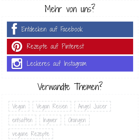
Mehr von uns?
Entdecken auf Facebook
Rezepte auf Pinterest
Leckeres auf Instagram
Verwandte Themen?
Vegan
Vegan Reisen
Angel Juicer
entsaften
Ingwer
Orangen
vegane Rezepte