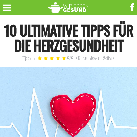
10 ULTIMATIVE TIPPS FÜR
DIE HERZGESUNDHEIT
Tipps
/
5
/
5
(
1
)
für diesen Beitrag