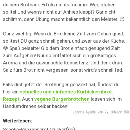
deinem Brotback-Erfolg nichts mehr im Weg stehen
sollte! Und wenn’s nicht auf Anhieb klappt? Gar nicht
schlimm, denn Übung macht bekanntlich den Meister. 😊
Ganz wichtig: Wenn du Brot keine Zeit zum Gehen gibst,
solltest DU ganz schnell gehen, und zwar aus der Küche.
😄 Spaß beiseite! Gib dem Brot einfach genügend Zeit
zum Aufgehen! Nur so entfaltet sich ein großartiges
Aroma und die gewünschte Konsistenz. Und denk dran:
Salz fürs Brot nicht vergessen, sonst wird’s schnell fad.
Falls dich jetzt der Brothunger gepackt hat, findest du
hier ein
schnelles und einfaches Kürbiskernbrot-
Rezept
. Auch
vegane Burgerbrötchen
lassen sich im
Handumdrehen selber backen!
Letztes Update vom
26. Oktober 2021
Weiterlesen:
Schoko-Bananenbrot (zuckerfrei)