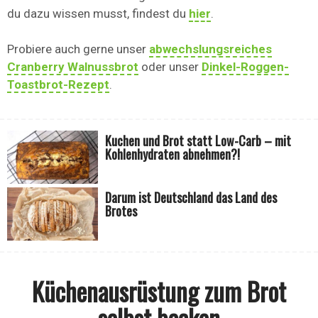
du dazu wissen musst, findest du
hier
.
Probiere auch gerne unser
abwechslungsreiches
Cranberry Walnussbrot
oder unser
Dinkel-Roggen-
Toastbrot-Rezept
.
Kuchen und Brot statt Low-Carb – mit
Kohlenhydraten abnehmen?!
Darum ist Deutschland das Land des
Brotes
Küchenausrüstung zum Brot