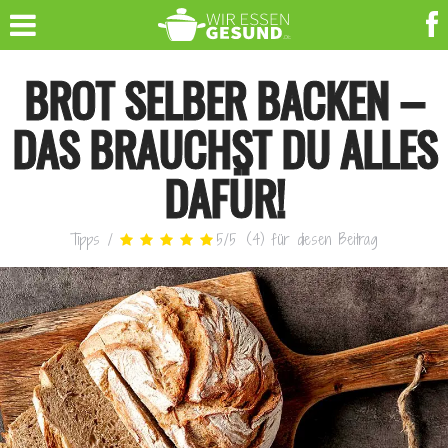
BROT SELBER BACKEN –
DAS BRAUCHST DU ALLES
DAFÜR!
Tipps
/
5
/
5
(
4
)
für diesen Beitrag