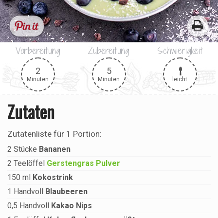
Vorbereitung
Zubereitung
Schwierigkeit
2
5
leicht
Minuten
Minuten
Zutaten
Zutatenliste für
1 Portion
:
2
Stücke
Bananen
2
Teelöffel
Gerstengras Pulver
150
ml
Kokostrink
1
Handvoll
Blaubeeren
0,5
Handvoll
Kakao Nips