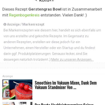
Dieses Rezept
Gerstengras Bowl
ist in Zusammenarbeit
mit
Regenbogenkreis
entstanden. Vielen Dank! :)
Anzeige / Markenrezept
Bei Markenrezepten wie diesem hier, handelt es sich ebenfalls um
von uns erstellte und gekochte Rezepte. Im Gegensatz zu
anderen Rezepten, erstellen wir diese jedoch für ein
Unternehmen, einen Hersteller oder ein Startup und du findest
darin ggf. Produktplatzierungen. Genauso lecker, sind Sie
deswegen natürlich trotzdem! ;)
Mehr zu unseren Anzeigen...
Anzeige
Smoothies Im Vakuum Mixen, Dank Dem
Vakuum Standmixer Von ...