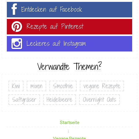
Entdecken auf Facebook
Rezepte auf Pinterest
Leckeres auf Instagram
Verwandte Themen?
Kiwi
mixen
Smoothie
vegane Rezepte
Saftgräser
Heidelbeere
Overnight Oats
Startseite
Vegane Rezepte