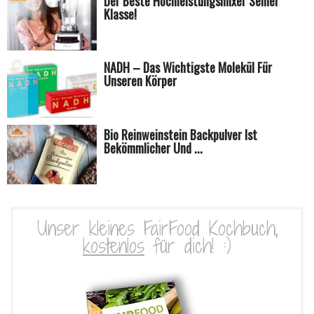
Der Beste Hochleistungsmixer Seiner
Klasse!
NADH – Das Wichtigste Molekül Für
Unseren Körper
Bio Reinweinstein Backpulver Ist
Bekömmlicher Und ...
Unser kleines FairFood Kochbuch,
kostenlos
für dich! :)