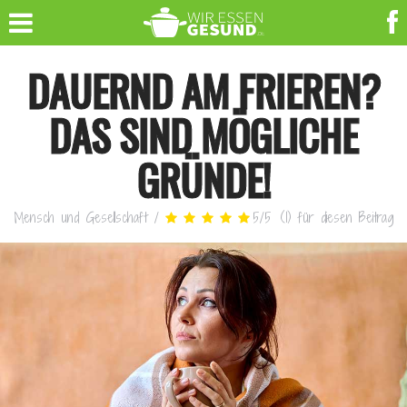
DAUERND AM FRIEREN?
DAS SIND MÖGLICHE
GRÜNDE!
Mensch und Gesellschaft
/
5
/
5
(
1
)
für diesen Beitrag