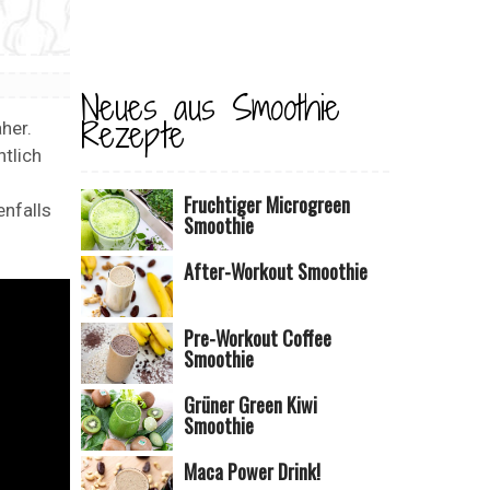
Neues aus Smoothie
Rezepte
her.
ntlich
Fruchtiger Microgreen
nfalls
Smoothie
After-Workout Smoothie
Pre-Workout Coffee
Smoothie
Grüner Green Kiwi
Smoothie
Maca Power Drink!