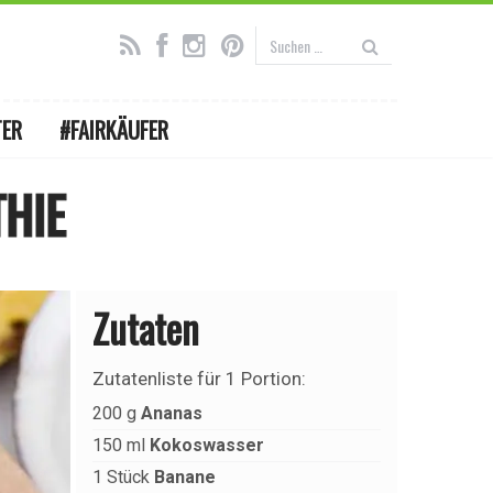
TER
#FAIRKÄUFER
HIE
Zutaten
Zutatenliste für
1 Portion
:
200
g
Ananas
150
ml
Kokoswasser
1
Stück
Banane