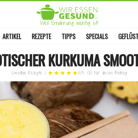
Weil Ernährung wichtig ist!
ARTIKEL
REZEPTE
TIPPS
SPECIALS
GEFLÜS
OTISCHER KURKUMA SMOOT
Smoothie Rezepte
/
5
/
5
(
8
)
für diesen Beitrag