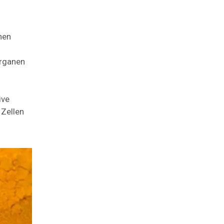
hen
organen
ive
 Zellen