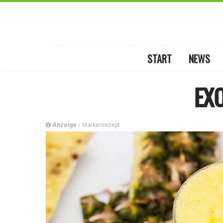
START
NEWS
EX
Anzeige
/ Markenrezept