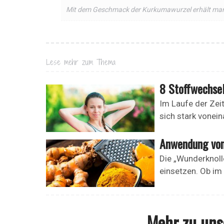
Mit dem Geschmack der Kurkumawurzel erhält man
Lese mehr zum Thema
8 Stoffwechse
Im Laufe der Zei
sich stark vonein
Anwendung von 
Die „Wunderknoll
einsetzen. Ob im 
Mehr zu un