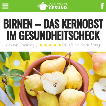
BIRNEN – DAS KERNOBST
IM GESUNDHEITSCHECK
Gesunde Ernährung
/
5
/
5
(
2
)
für diesen Beitrag