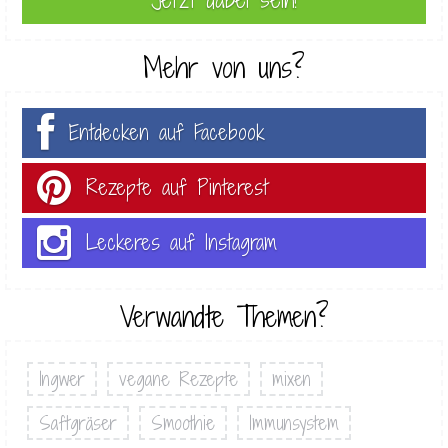
Mehr von uns?
Entdecken auf Facebook
Rezepte auf Pinterest
Leckeres auf Instagram
Verwandte Themen?
Ingwer
vegane Rezepte
mixen
Saftgräser
Smoothie
Immunsystem