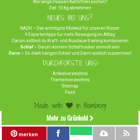
Wie lange müssen Kartoffeln kochen?
Ziel: 10 Kg abnehmen
NEUES BEI UNS?
NADH – Das wichtigste Molekül für unseren Körper
9 Expertentipps für mehr Bewegung im Alltag
Darum solltest du Kraft- und Ausdauertraining kombinieren
Schlaf
Darum können Schlaftracker sinnvoll sein
Darm
So stark hängen Schlaf und Darm wirklich zusammen!
DURCHFORSTE UNS!
Artikelverzeichnis
Themenverzeichnis
Sitemap
Feed
Made with
in Bamberg
©2026 WirEssenGesund.de - Gesunde Ernährung & leckere
Mehr zu Grünkohl
Rezepte!
Impressum
|
Datenschutz
|
Werben
merken