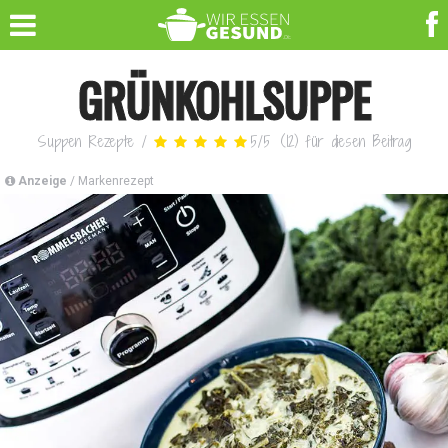
GRÜNKOHLSUPPE
Suppen Rezepte
/
5
/
5
(
12
)
für diesen Beitrag
Anzeige
/ Markenrezept