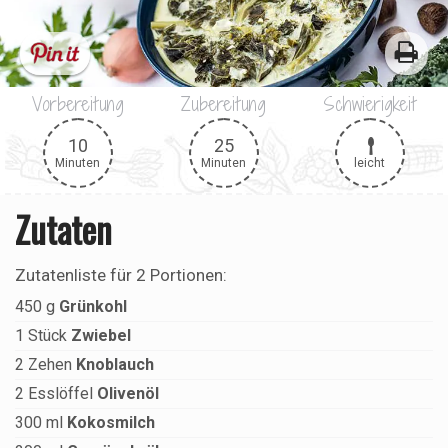
Vorbereitung
Zubereitung
Schwierigkeit
10
25
leicht
Minuten
Minuten
Zutaten
Zutatenliste für
2 Portionen
:
450
g
Grünkohl
1
Stück
Zwiebel
2
Zehen
Knoblauch
2
Esslöffel
Olivenöl
300
ml
Kokosmilch