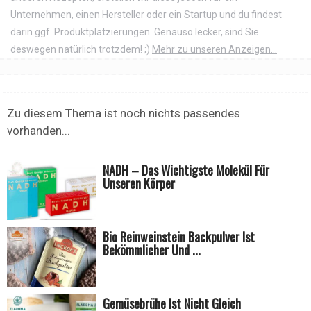
Unternehmen, einen Hersteller oder ein Startup und du findest
darin ggf. Produktplatzierungen. Genauso lecker, sind Sie
deswegen natürlich trotzdem! ;)
Mehr zu unseren Anzeigen...
Zu diesem Thema ist noch nichts passendes
vorhanden...
NADH – Das Wichtigste Molekül Für
Unseren Körper
Bio Reinweinstein Backpulver Ist
Bekömmlicher Und ...
Gemüsebrühe Ist Nicht Gleich