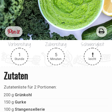
Vorbereitung
Zubereitung
Schwierigkeit
1
5
leicht
Stunde
Minuten
Zutaten
Zutatenliste für
2 Portionen
:
200
g
Grünkohl
150
g
Gurke
100
g
Stangensellerie