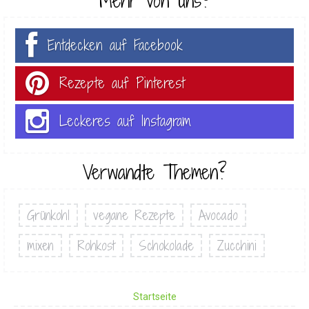
Mehr von uns?
Entdecken auf Facebook
Rezepte auf Pinterest
Leckeres auf Instagram
Verwandte Themen?
Grünkohl
vegane Rezepte
Avocado
mixen
Rohkost
Schokolade
Zucchini
Startseite