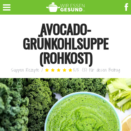
AVOCADO-
GRÜNKOHLSUPPE
(ROHKOST)
Suppen Rezepte
/
5
/
5
(
5
)
für diesen Beitrag