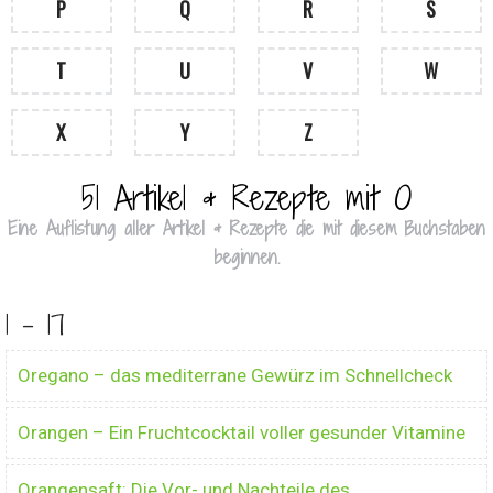
P
Q
R
S
T
U
V
W
X
Y
Z
51 Artikel & Rezepte mit O
Eine Auflistung aller Artikel & Rezepte die mit diesem Buchstaben
beginnen.
1 - 17
Oregano – das mediterrane Gewürz im Schnellcheck
Orangen – Ein Fruchtcocktail voller gesunder Vitamine
Orangensaft: Die Vor- und Nachteile des