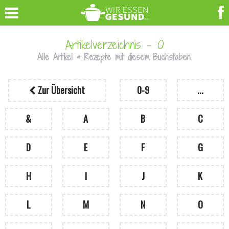
Artikelverzeichnis - O
Alle Artikel & Rezepte mit diesem Buchstaben.
Zur Übersicht
0-9
...
&
A
B
C
D
E
F
G
H
I
J
K
L
M
N
O