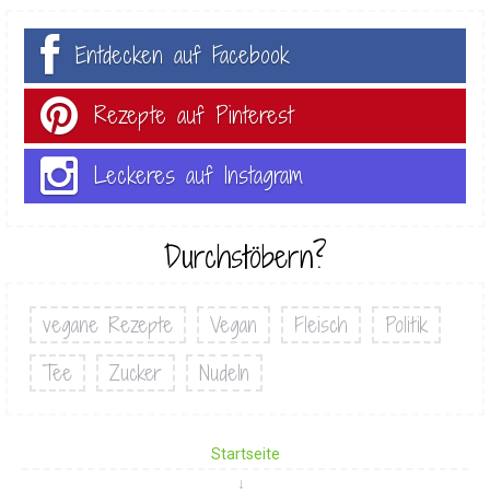
Entdecken auf Facebook
Rezepte auf Pinterest
Leckeres auf Instagram
Durchstöbern?
vegane Rezepte
Vegan
Fleisch
Politik
Tee
Zucker
Nudeln
Startseite