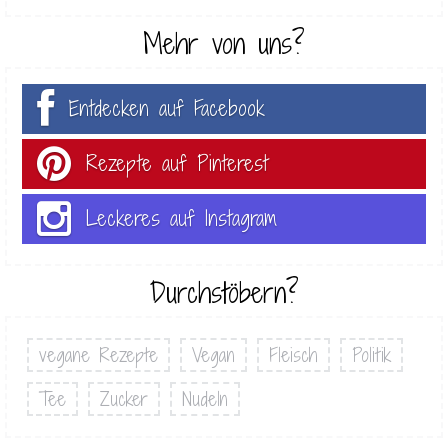
Mehr von uns?
Entdecken auf Facebook
Rezepte auf Pinterest
Leckeres auf Instagram
Durchstöbern?
vegane Rezepte
Vegan
Fleisch
Politik
Tee
Zucker
Nudeln