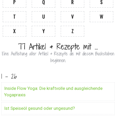
P
Q
R
S
T
U
V
W
X
Y
Z
77 Artikel & Rezepte mit …
Eine Auflistung aller Artikel & Rezepte die mit diesem Buchstaben
beginnen.
1 - 26
Inside Flow Yoga: Die kraftvolle und ausgleichende
Yogapraxis
Ist Speiseöl gesund oder ungesund?