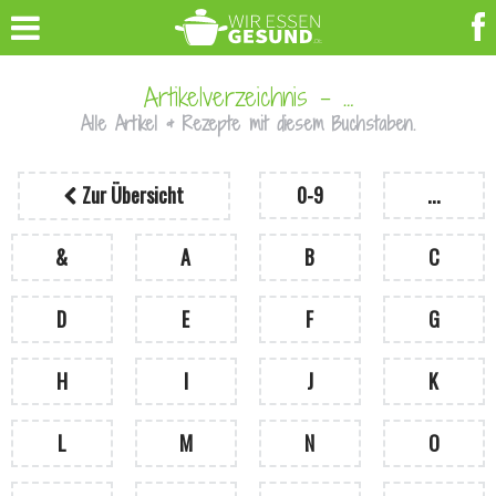
Artikelverzeichnis - …
Alle Artikel & Rezepte mit diesem Buchstaben.
Zur Übersicht
0-9
...
&
A
B
C
D
E
F
G
H
I
J
K
L
M
N
O